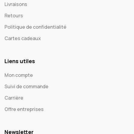
Livraisons
Supports papier pliable
1
Retours
Sticker premium
1
Politique de confidentialité
Cadeaux
42
Cartes cadeaux
Habits
4
Consommables
1
Liens utiles
Cadeaux Enfant
1
Mon compte
Cartes
5
Suivi de commande
Accessoires textiles
1
Carrière
Évènement
3
Offre entreprises
Vêtements
7
Signalétiques Double face
1
Newsletter