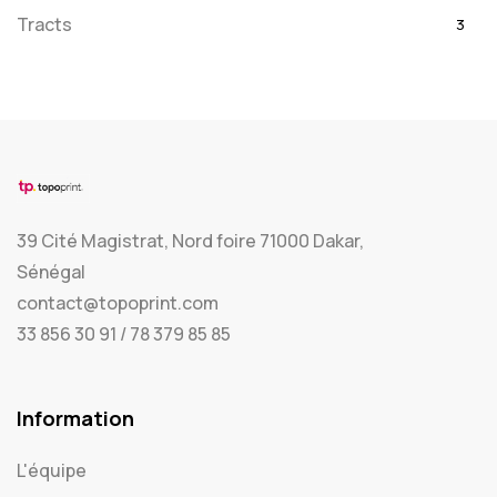
Tracts
3
Vinyle
3
Sélection du moment
1
Présence en ligne
3
Flyers et dépliants
2
39 Cité Magistrat, Nord foire 71000 Dakar,
Supports papier pliable
1
Sénégal
Sacs
2
contact@topoprint.com
33 856 30 91 / 78 379 85 85
Imprimerie en ligne
85
Affiches et posters
1
Information
Supports PLV
1
L'équipe
Sacs et packaging
4