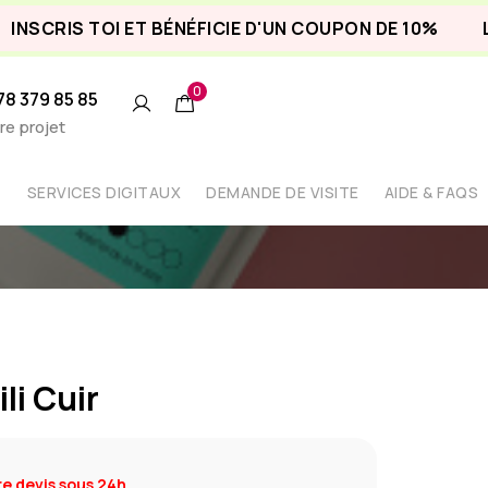
RIS TOI ET BÉNÉFICIE D'UN COUPON DE 10%
LIVRA
0
 78 379 85 85
re projet
SERVICES DIGITAUX
DEMANDE DE VISITE
AIDE & FAQS
li Cuir
e devis sous 24h