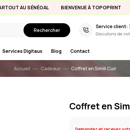
T AU SÉNÉGAL
BIENVENUE À TOPOPRINT
INSC
Service client:
Rechercher
Discutons de vot
Services Digitaux
Blog
Contact
Accueil
Cadeaux
Coffret en Simili Cuir
Coffret en Simi
FORME
Demandez et recevez votr